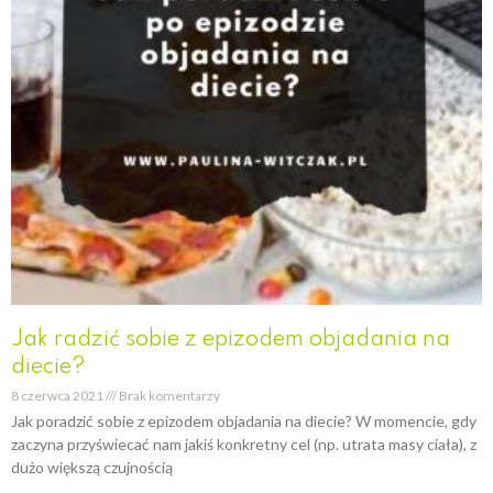
Jak radzić sobie z epizodem objadania na
diecie?
8 czerwca 2021
Brak komentarzy
Jak poradzić sobie z epizodem objadania na diecie? W momencie, gdy
zaczyna przyświecać nam jakiś konkretny cel (np. utrata masy ciała), z
dużo większą czujnością