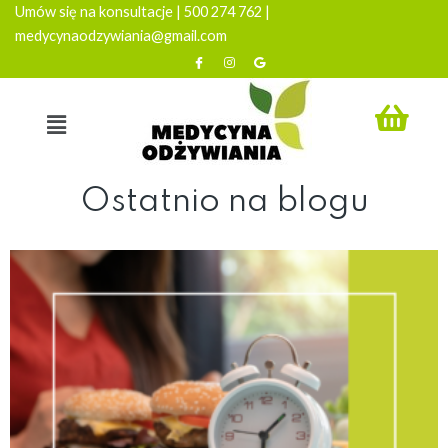
Umów się na konsultacje | 500 274 762 |
medycynaodzywiania@gmail.com
Ostatnio na blogu