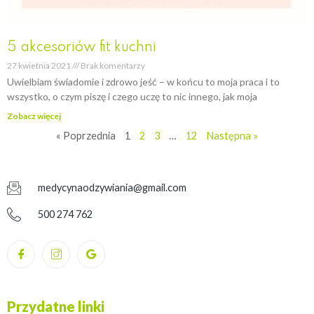
5 akcesoriów fit kuchni
27 kwietnia 2021
Brak komentarzy
Uwielbiam świadomie i zdrowo jeść – w końcu to moja praca i to
wszystko, o czym piszę i czego uczę to nic innego, jak moja
Zobacz więcej
« Poprzednia
1
2
3
…
12
Następna »
medycynaodzywiania@gmail.com
500 274 762
Przydatne linki