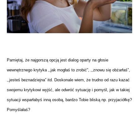
Pamiętaj, że najgorszą opcją jest dialog oparty na głosie
wewnętrznego krytyka ,,jak mogłaś to zrobić”, ,,znowu się obżarłaś”,
,,jesteś beznadziejna” itd. Doskonale wiem, że trudno od razu kazać
swojemu krytykowi wyjść, ale odwróć sytuację i pomyśl, jak w takiej
sytuacji wsparłabyś inną osobą, bardzo Tobie bliską np. przyjaciółkę?
Pomyślałaś?