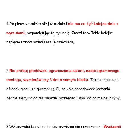
1.Po pierwsze mleko się już rozlało i
nie ma co żyć kolejne dnie z
wyrzutami,
rozpamiętując tą sytuację. Zrodzi to w Tobie kolejne
napięcie i znów rozładujesz je czekoladą.
2.
Nie próbuj głodówek, ograniczania kalorii, nadprogramowego
treningu, wymiotów czy 3 dni o samym białku.
Tak rozregulujesz
ośrodek głodu, że gwarantuję Ci, że koło napadowego jedzenia
będzie się tylko co raz bardziej rozkręcać. Wróć do normalnej rutyny.
3.Wykorzystaj tą sytuację, aby przyjrzeć się przyczynom.
Wyciągnij