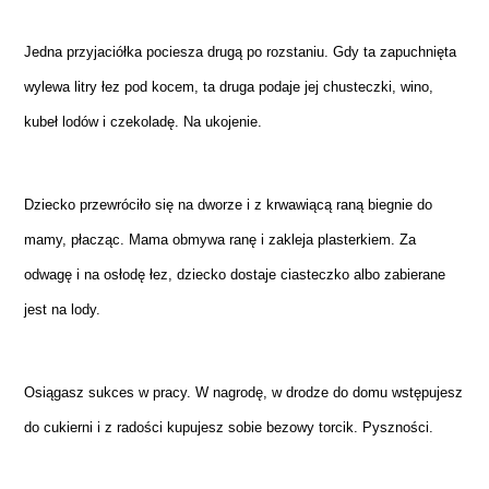
Jedna przyjaciółka pociesza drugą po rozstaniu. Gdy ta zapuchnięta
wylewa litry łez pod kocem, ta druga podaje jej chusteczki, wino,
kubeł lodów i czekoladę. Na ukojenie.
Dziecko przewróciło się na dworze i z krwawiącą raną biegnie do
mamy, płacząc. Mama obmywa ranę i zakleja plasterkiem. Za
odwagę i na osłodę łez, dziecko dostaje ciasteczko albo zabierane
jest na lody.
Osiągasz sukces w pracy. W nagrodę, w drodze do domu wstępujesz
do cukierni i z radości kupujesz sobie bezowy torcik. Pyszności.