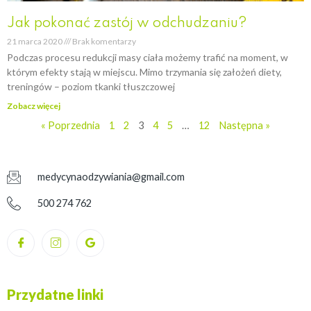
Jak pokonać zastój w odchudzaniu?
21 marca 2020
Brak komentarzy
Podczas procesu redukcji masy ciała możemy trafić na moment, w
którym efekty stają w miejscu. Mimo trzymania się założeń diety,
treningów – poziom tkanki tłuszczowej
Zobacz więcej
« Poprzednia
1
2
3
4
5
…
12
Następna »
medycynaodzywiania@gmail.com
500 274 762
Przydatne linki